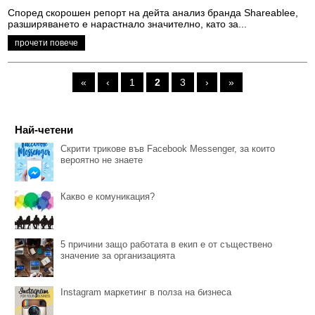
Според скорошен репорт на дейта анализ бранда Shareablee,
разширяването е нарастнало значително, като за...
прочети повече
«
‹
1
2
3
›
»
Pages
Най-четени
Скрити трикове във Facebook Messenger, за които
вероятно не знаете
Какво е комуникация?
5 причини защо работата в екип е от съществено
значение за организацията
Instagram маркетинг в полза на бизнеса