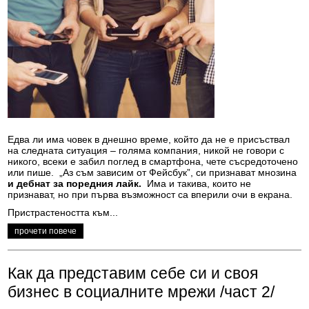
Едва ли има човек в днешно време, който да не е присъствал
на следната ситуация – голяма компания, никой не говори с
никого, всеки е забил поглед в смартфона, чете съсредоточено
или пише. „Аз съм зависим от Фейсбук”, си признават мнозина
и дебнат за поредния лайк.
Има и такива, които не
признават, но при първа възможност са вперили очи в екрана.
Пристрастеността към...
прочети повече
Как да представим себе си и своя
бизнес в социалните мрежи /част 2/