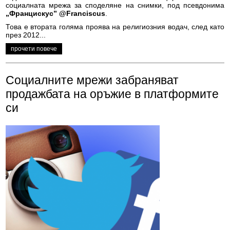
социалната мрежа за споделяне на снимки, под псевдонима
„Францискус” @Franciscus
.
Това e втората голяма проява на религиозния водач, след като
през 2012...
прочети повече
Социалните мрежи забраняват
продажбата на оръжие в платформите
си