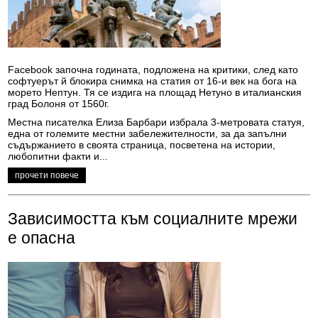
Facebook започна годината, подложена на критики, след като
софтуерът й блокира снимка на статия от 16-и век на бога на
морето Нептун. Тя се издига на площад Нетуно в италианския
град Болоня от 1560г.
Местна писателка Елиза Барбари избрала 3-метровата статуя,
една от големите местни забележителности, за да запълни
съдържанието в своята страница, посветена на истории,
любопитни факти и...
прочети повече
Зависимостта към социалните мрежи
е опасна