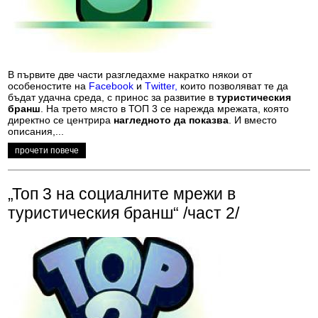
В първите две части разгледахме накратко някои от
особеностите на
Facebook
и
Тwitter,
които позволяват те да
бъдат удачна среда, с принос за развитие в
туристическия
бранш
. На трето място в ТОП 3 се нарежда мрежата, която
директно се центрира
нагледното да показва
. И вместо
описания,...
прочети повече
„Топ 3 на социалните мрежи в
туристическия бранш“ /част 2/