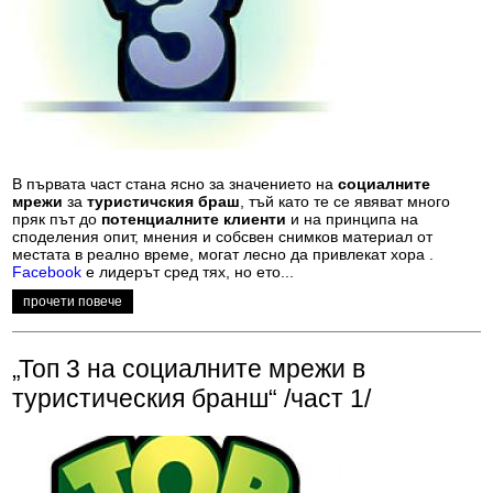
В първата част стана ясно за значението на
социалните
мрежи
за
туристичския браш
, тъй като те се явяват много
пряк път до
потенциалните клиенти
и на принципа на
споделения опит, мнения и собсвен снимков материал от
местата в реално време, могат лесно да привлекат хора .
Facebook
е лидерът сред тях, но ето...
прочети повече
„Топ 3 на социалните мрежи в
туристическия бранш“ /част 1/