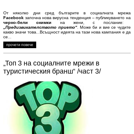
От няколко дни сред българите в социалната мрежа
Facebook
започна нова вирусна тенденция – публикуването на
черно-бели снимки
на жени, с послание:
„Предизвикателството прието“
. Може би и вие се чудите
какво значи това...Всъщност идеята на тази нова кампания е да
се...
прочети повече
„Топ 3 на социалните мрежи в
туристическия бранш“ /част 3/