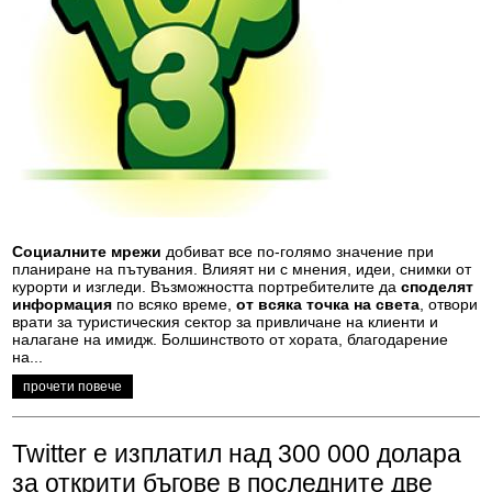
Социалните мрежи
добиват все по-голямо значение при
планиране на пътувания. Влияят ни с мнения, идеи, снимки от
курорти и изгледи. Възможността портребителите да
споделят
информация
по всяко време,
от всяка точка на света
, отвори
врати за туристическия сектор за привличане на клиенти и
налагане на имидж. Болшинството от хората, благодарение
на...
прочети повече
Twitter е изплатил над 300 000 долара
за открити бъгове в последните две