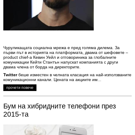
Чуруликащата социална мрежа е пред голяма дилема. За
първи път в историята на платформата, двама от шефовете –
product chief-а Кевин Уейл и отговориника за глобалните
комуникации Кейти Стантън напускат компанията с други
двама члена от борда на директорите.
Twitter
беше изместен в челната класация на най-използваните
комуникационни канали. Цената на акциите им...
прочети повече
Бум на хибридните телефони през
2015-та