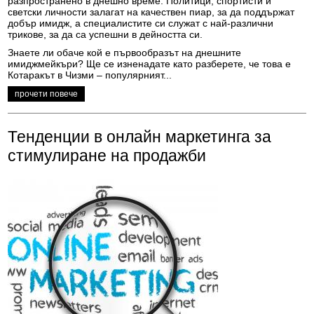
разпространено в днешно време. Политици, спортисти и
светски личности залагат на качествен пиар, за да поддържат
добър имидж, а специалистите си служат с най-различни
трикове, за да са успешни в дейността си.
Знаете ли обаче кой е първообразът на днешните
имиджмейкъри? Ще се изненадате като разберете, че това е
Котаракът в Чизми – популярният...
прочети повече
Тенденции в онлайн маркетинга за
стимулиране на продажби