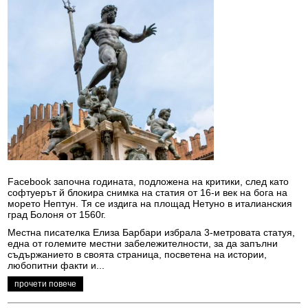
Facebook започна годината, подложена на критики, след като
софтуерът й блокира снимка на статия от 16-и век на бога на
морето Нептун. Тя се издига на площад Нетуно в италианския
град Болоня от 1560г.
Местна писателка Елиза Барбари избрала 3-метровата статуя,
една от големите местни забележителности, за да запълни
съдържанието в своята страница, посветена на истории,
любопитни факти и...
прочети повече