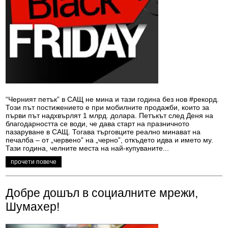
“Черният петък” в САЩ не мина и тази година без нов #рекорд.
Този път постижението е при мобилните продажби, които за
първи път надхвърлят 1 млрд. долара. Петъкът след Деня на
благодарността се води, че дава старт на празничното
пазаруване в САЩ. Тогава търговците реално минават на
печалба – от „червено” на „черно”, откъдето идва и името му.
Тази година, челните места на най-купуваните...
прочети повече
Добре дошъл в социалните мрежи,
Шумахер!