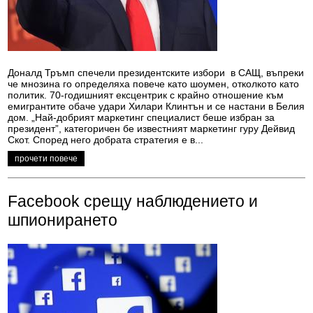
Доналд Тръмп спечели президентските избори в САЩ, въпреки
че мнозина го определяха повече като шоумен, отколкото като
политик. 70-годишният ексцентрик с крайно отношение към
емигрантите обаче удари Хилари Клинтън и се настани в Белия
дом. „Най-добрият маркетинг специалист беше избран за
президент”, категоричен бе известният маркетинг гуру Дейвид
Скот. Според него добрата стратегия е в...
прочети повече
Facebook срещу наблюдението и
шпионирането