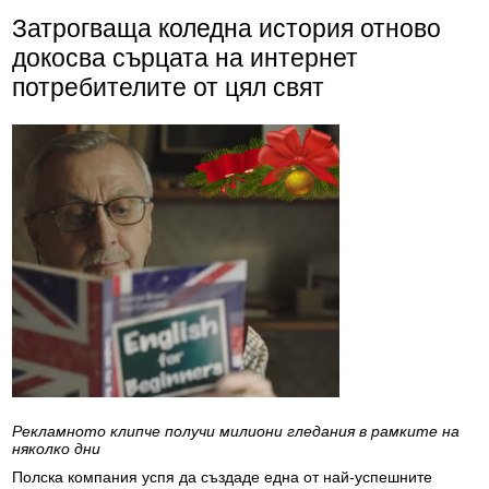
Затрогващa коледна история отново
докосва сърцата на интернет
потребителите от цял свят
Рекламното клипче получи милиони гледания в рамките на
няколко дни
Полска компания успя да създаде една от най-успешните