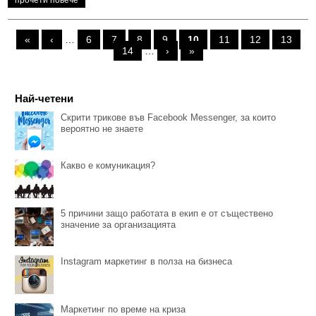
прочети повече
«
‹
…
6
7
8
9
10
11
12
13
14
…
›
»
Pages
Най-четени
Скрити трикове във Facebook Messenger, за които
вероятно не знаете
Какво е комуникация?
5 причини защо работата в екип е от съществено
значение за организацията
Instagram маркетинг в полза на бизнеса
Маркетинг по време на криза