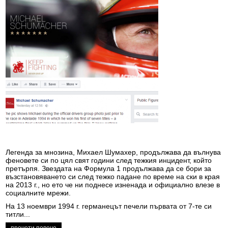
Легенда за мнозина, Михаел Шумахер, продължава да вълнува
феновете си по цял свят години след тeжкия инцидент, който
претърпя. Звездата на Формула 1 продължава да се бори за
възстановяването си след тежко падане по време на ски в края
на 2013 г., но ето че ни поднесе изненада и официално влезе в
социалните мрежи.
На 13 ноември 1994 г. германецът печели първата от 7-те си
титли...