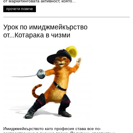
от маркитинговата активност, която...
прочети повече
Урок по имиджмейкърство
от...Котарака в чизми
Имиджмейкърството като професия става все по-