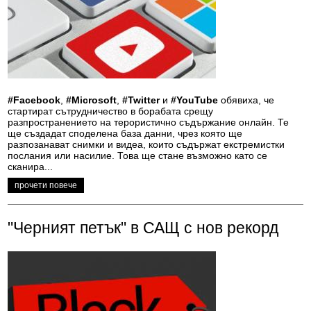
#Facebook
,
#Microsoft
,
#Twitter
и
#YouTube
обявиха, че
стартират сътрудничество в борабата срещу
разпространението на терористично съдържание онлайн. Те
ще създадат споделена база данни, чрез която ще
разпозанават снимки и видеа, които съдържат екстремистки
послания или насилие. Това ще стане възможно като се
сканира...
прочети повече
"Черният петък" в САЩ с нов рекорд