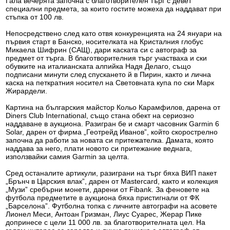
Гала вечерята започна с благотворителен търг с девет
специални предмета, за които гостите можеха да наддават при
стъпка от 100 лв.
Непосредствено след като отвя конкуренцията на 24 януари на
първия старт в Банско, носителката на Кристалния глобус
Микаела Шифрин (САЩ), дари каската си с автограф за
предмет от търга. В благотворителния търг участваха и ски
обувките на италианската алпийка Надя Делаго, също
подписани минути след спускането й в Пирин, както и лична
каска на петкратния носител на Световната купа по ски Марк
Жирардели.
Картина на българския майстор Кольо Карамфилов, дарена от
Diners Club International, също стана обект на сериозно
наддаване в аукциона. Разигран бе и смарт часовник Garmin 6
Solar, дарен от фирма „Геотрейд Иванов”, който скорострелно
започна да работи за новата си притежателка. Дамата, която
наддава за него, плати новото си притежание веднага,
използвайки самия Garmin за целта.
Сред останалите артикули, разиграни на търг бяха ВИП пакет
„Брънч в Царския влак”, дарен от Mastercard, както и колекция
„Музи” сребърни монети, дарени от Fibank. За феновете на
футбола предметите в аукциона бяха пристигнали от ФК
„Барселона”. Футболна топка с личните автографи на асовете
Лионел Меси, Антоан Гризман, Лиус Суарес, Жерар Пике
допринесе с цели 11 000 лв. за благотворителната цел. На