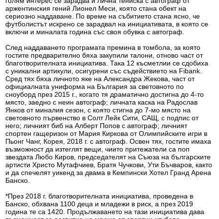
голям интерес се зарадва и лична тениска с автограф от
аржентинския гений Лионел Меси, която стана обект на
сериозно наддаване. По време на събитието стана ясно, че
футболистът искрено се зарадвал на инициативата, в която се
включи и миналата година със своя обувка с автограф.
След наддаването програмата премина в томбола, за която
гостите предварително бяха закупили талони, отново част от
благотворителната инициатива. Така 12 късметлии се сдобиха
с уникални артикули, осигурени със съдействието на Fibank.
Сред тях бяха личното яке на Александра Жекова, част от
официалната униформа на България за световното по
сноуборд през 2015 г., когато тя драматично достигна до 4-то
място, заедно с неин автограф; личната каска на Радослав
Янков от миналия сезон, с която стигна до 7-мо място на
световното първенство в Солт Лейк Сити, САЩ, с подпис от
него; личният биб на Алберт Попов с автограф; личният
спортен гащеризон от Мария Киркова от Олимпийските игри в
Пьонг Чанг, Корея, 2018 г. с автограф. Освен тях, гостите имаха
възможност да изтеглят вещи, чиито притежатели са поп
звездата Любо Киров, председателят на Съюза на българските
артисти Христо Мутафчиев, Братя Чучкови, Ути Бъчваров, както
и да спечелят уикенд за двама в Кемпински Хотел Гранд Арена
Банско.
*През 2018 г. благотворителната инициатива, проведена в
Банско, обхвана 1100 деца и младежи в риск, а през 2019
година те са 1420. Продължаването на тази инициатива дава