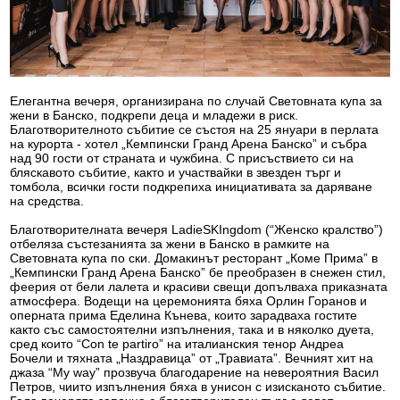
Елегантна вечеря, организирана по случай Световната купа за
жени в Банско, подкрепи деца и младежи в риск.
Благотворителното събитие се състоя на 25 януари в перлата
на курорта - хотел „Кемпински Гранд Арена Банско” и събра
над 90 гости от страната и чужбина. С присъствието си на
бляскавото събитие, както и участвайки в звезден търг и
томбола, всички гости подкрепиха инициативата за даряване
на средства.
Благотворителната вечеря LadieSKIngdom (“Женско кралство”)
отбеляза състезанията за жени в Банско в рамките на
Световната купа по ски. Домакинът ресторант „Коме Прима” в
„Кемпински Гранд Арена Банско” бе преобразен в снежен стил,
феерия от бели лалета и красиви свещи допълваха приказната
атмосфера. Водещи на церемонията бяха Орлин Горанов и
оперната прима Еделина Кънева, които зарадваха гостите
както със самостоятелни изпълнения, така и в няколко дуета,
сред които “Con te partiro” на италианския тенор Андреа
Бочели и тяхната „Наздравица” от „Травиата”. Вечният хит на
джаза “My way” прозвуча благодарение на невероятния Васил
Петров, чиито изпълнения бяха в унисон с изисканото събитие.