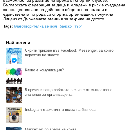
възможност за развитие на мрежа от спортни клубове.
Българската федерация за деца и младежи в риск е създадена
за осъществяване на дейност в обществена полза и е
единствената по рода си спортна организация, получила
Лиценз от Държавната агенция за закрила на детето.
Tags:
благотворителна вечеря
банско
търг
Най-четени
Скрити трикове във Facebook Messenger, за които
вероятно не знаете
Какво е комуникация?
5 причини защо работата в екип е от съществено
значение за организацията
Instagram маркетинг в полза на бизнеса
Маркетинг по време на криза