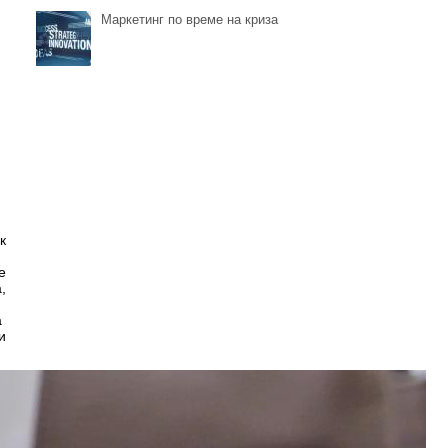
Маркетинг по време на криза
к
е
,
а
и