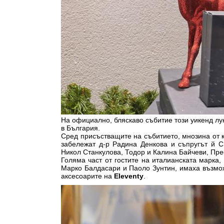
На официално, бляскаво събитие този уикенд л
в България.
Сред присъстващите на събитието, мнозина от 
забележат д-р Радина Денкова и съпругът й С
Никол Станкулова, Тодор и Калина Байчеви, Пре
Голяма част от гостите на италианската марка,
Марко Балдасари и Паоло Зунтин, имаха възможн
аксесоарите на
Eleventy
.