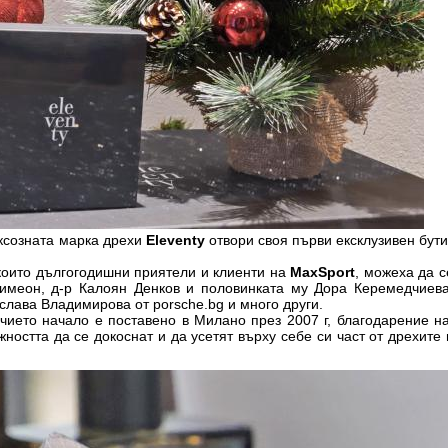
уксозната марка дрехи
Eleventy
отвори своя първи ексклузивен бути
които дългогодишни приятели и клиенти на
MaxSport
, можеха да с
имеон, д-р Калоян Денков и половинката му Дора Керемедчиева
слава Владимирова от porsche.bg и много други.
 чието начало е поставено в Милано през 2007 г, благодарение н
остта да се докоснат и да усетят върху себе си част от дрехите 