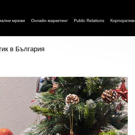
иални мрежи
Онлайн маркетинг
Public Relations
Корпоратив
тик в България